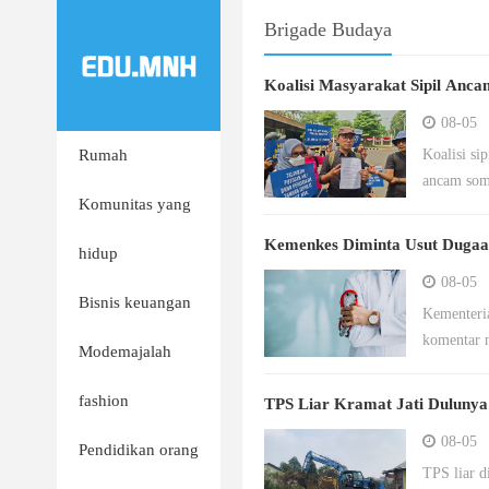
Brigade Budaya
Koalisi Masyarakat Sipil Anc
08-05
Rumah
Koalisi si
ancam soma
Komunitas yang
Kemenkes Diminta Usut Dugaan
hidup
08-05
Bisnis keuangan
Kementeria
komentar n
Modemajalah
fashion
TPS Liar Kramat Jati Duluny
08-05
Pendidikan orang
TPS liar d