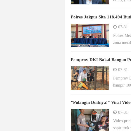
Polres Jakpus Sita 118.494 Bu
07-31
Polres Met
zona merah
Pemprov DKI Bakal Bangun Pe
07-31
Pemprov DK
hampir 100
"Pulangin Duitnya!" Viral Vid
07-31
Video pria
sopir truk 