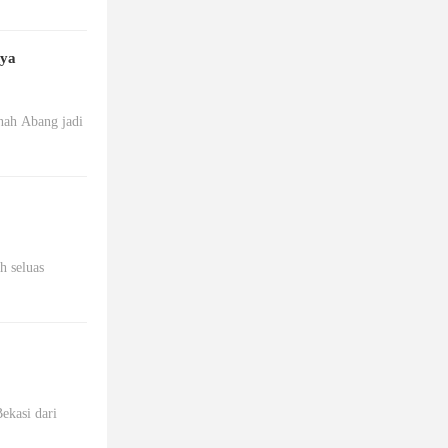
nya
anah Abang jadi
h seluas
ekasi dari