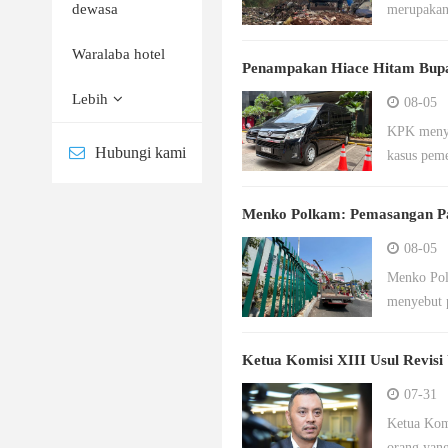
dewasa
merupakan
Waralaba hotel
Penampakan Hiace Hitam Bupat
Lebih
08-05
KPK menyi
Hubungi kami
kasus peme
Menko Polkam: Pemasangan Pa
08-05
Menko Pol
menyebut p
Ketua Komisi XIII Usul Revis
07-31
Ketua Kom
orang yan