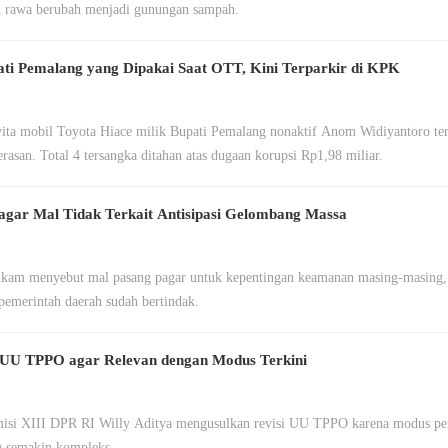
 rawa berubah menjadi gunungan sampah.
i Pemalang yang Dipakai Saat OTT, Kini Terparkir di KPK
ta mobil Toyota Hiace milik Bupati Pemalang nonaktif Anom Widiyantoro te
rasan. Total 4 tersangka ditahan atas dugaan korupsi Rp1,98 miliar.
gar Mal Tidak Terkait Antisipasi Gelombang Massa
kam menyebut mal pasang pagar untuk kepentingan keamanan masing-masing, t
emerintah daerah sudah bertindak.
i UU TPPO agar Relevan dengan Modus Terkini
isi XIII DPR RI Willy Aditya mengusulkan revisi UU TPPO karena modus pe
g semakin kompleks.