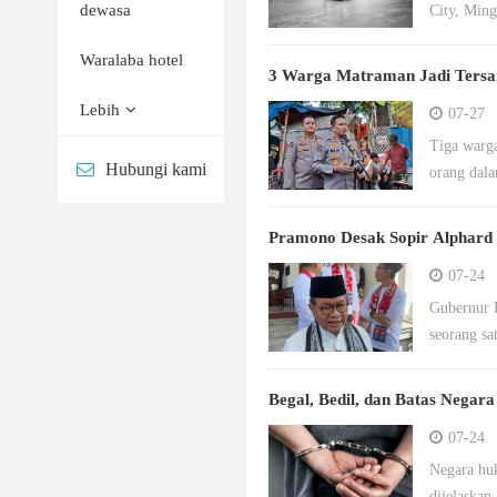
dewasa
City, Ming
Waralaba hotel
3 Warga Matraman Jadi Tersan
Lebih
07-27
Tiga warga Matr
Hubungi kami
orang dal
Pramono Desak Sopir Alphard 
07-24
Gubernur 
seorang sa
Begal, Bedil, dan Batas Nega
07-24
Negara hu
dijelaskan