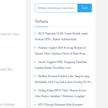
Terbaru
BGN Tegaskan SLHS Syarat Mutlak untuk
 Gubernur Jawa
Dirikan SPPG, Bukan Administratif
Puluhan Angkot M44 Kosong Berjejer di
Stasiun Tebet, Sopirnya Demo di Balai Kota
Jakarta
Jawab Anggota DPR, Kejagung Pamerkan
Capaian Badan Pemulihan Aset
 suap Bea
Melihat Terminal Pondok Cabe Tangsel yang
Mendadak Viral Usai Jadi Lokasi Syuting No Na
Sidang Klaim BPJS Fiktif, Mantan Kacab
Akui Hanya Andalkan "Dokumen Lengkap"
untuk Disetujui
en Kalibata
MUI Dorong Hukuman Mati Koruptor