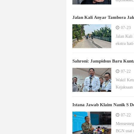
Jalan Kali Anyar Tambora Jak
07-23
Jalan Kali
ekstra hat
Sahroni: Jampidsus Baru Kunta
07-22
Wakil Ket
Kejaksaan
Istana Jawab Klaim Nanik S 
07-22
Mensesneg
BGN usai 