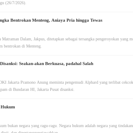
gu (26/7/2026).
gka Bentrokan Menteng, Aniaya Pria hingga Tewas
aman Dalam, Jakpus, ditetapkan sebagai tersangka pengeroyokan yang menewaskan satu
am bentrokan di Menteng.
Disanksi: Seakan-akan Berkuasa, padahal Salah
DKI Jakarta Pramono Anung meminta pengemudi Alphard yang terlibat cekco
tpam di Bundaran HI, Jakarta Pusat disanksi.
ra Hukum
kum bukan negara yang ragu-ragu. Negara hukum adalah negara yang tindakan
, diuji, dan dipertanggungjawabkan.