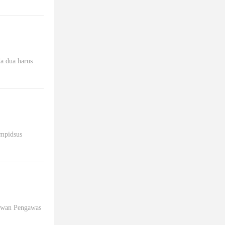
a dua harus
ampidsus
Dewan Pengawas