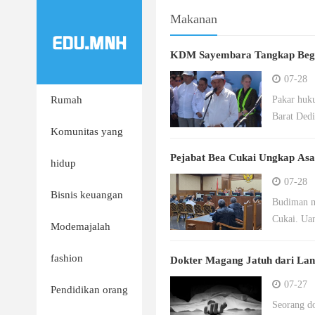
Makanan
KDM Sayembara Tangkap Begal,
07-28
Rumah
Pakar huk
Barat Dedi
Komunitas yang
Pejabat Bea Cukai Ungkap Asal
hidup
07-28
Bisnis keuangan
Budiman me
Cukai. Uan
Modemajalah
fashion
Dokter Magang Jatuh dari Lant
07-27
Pendidikan orang
Seorang do