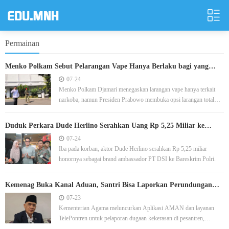
Permainan
Menko Polkam Sebut Pelarangan Vape Hanya Berlaku bagi yang
Terkait Narkoba
07-24
Menko Polkam Djamari menegaskan larangan vape hanya terkait
narkoba, namun Presiden Prabowo membuka opsi larangan total
jika temuan mengaitkannya dengan narkoba.
Duduk Perkara Dude Herlino Serahkan Uang Rp 5,25 Miliar ke
Bareskrim Polri
07-24
Iba pada korban, aktor Dude Herlino serahkan Rp 5,25 miliar
honornya sebagai brand ambassador PT DSI ke Bareskrim Polri.
Kemenag Buka Kanal Aduan, Santri Bisa Laporkan Perundungan
dan Kekerasan Seksual
07-23
Kementerian Agama meluncurkan Aplikasi AMAN dan layanan
TelePontren untuk pelaporan dugaan kekerasan di pesantren,
menjamin tindak lanjut dan perlindungan korban.