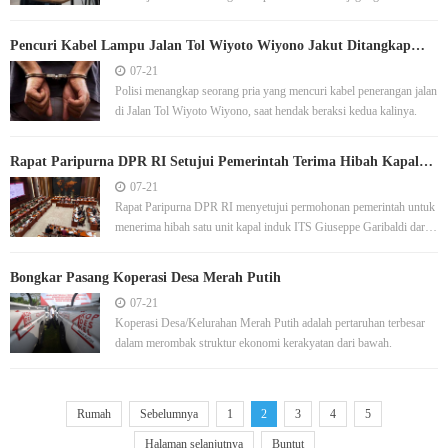
selengkapnya di sini.
Pencuri Kabel Lampu Jalan Tol Wiyoto Wiyono Jakut Ditangkap
Saat Hendak Nyolong Lagi
07-21
Polisi menangkap seorang pria yang mencuri kabel penerangan jalan
di Jalan Tol Wiyoto Wiyono, saat hendak beraksi kedua kalinya.
Rapat Paripurna DPR RI Setujui Pemerintah Terima Hibah Kapal
Induk Garibaldi dari Italia
07-21
Rapat Paripurna DPR RI menyetujui permohonan pemerintah untuk
menerima hibah satu unit kapal induk ITS Giuseppe Garibaldi dari
Italia.
Bongkar Pasang Koperasi Desa Merah Putih
07-21
Koperasi Desa/Kelurahan Merah Putih adalah pertaruhan terbesar
dalam merombak struktur ekonomi kerakyatan dari bawah.
Rumah
Sebelumnya
1
2
3
4
5
Halaman selanjutnya
Buntut