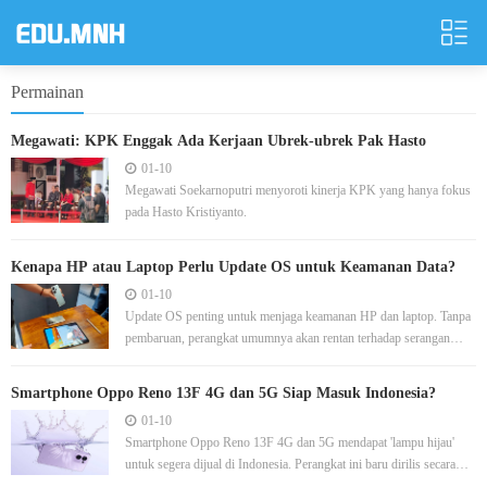
Permainan
Megawati: KPK Enggak Ada Kerjaan Ubrek-ubrek Pak Hasto
01-10
Megawati Soekarnoputri menyoroti kinerja KPK yang hanya fokus
pada Hasto Kristiyanto.
Kenapa HP atau Laptop Perlu Update OS untuk Keamanan Data?
01-10
Update OS penting untuk menjaga keamanan HP dan laptop. Tanpa
pembaruan, perangkat umumnya akan rentan terhadap serangan
siber dan masalah kinerja.
Smartphone Oppo Reno 13F 4G dan 5G Siap Masuk Indonesia?
01-10
Smartphone Oppo Reno 13F 4G dan 5G mendapat 'lampu hijau'
untuk segera dijual di Indonesia. Perangkat ini baru dirilis secara
global pekan ini.