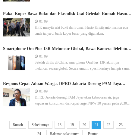
Pakai Koper Bawa Buku dan Flashdisk Usai Geledah Rumah Hasto,
KPK: Itu Tempat Penyimpanan yang Aman
01-09
KPK menyita alat bukti dari rumah Hasto Kristiyanto, namun ada
tanda tanya di balik koper besar yang digunakan.
Smartphone OnePlus 13R Meluncur Global, Bawa Kamera Telefoto
50 MP Baru
01-09
Setelah dirilis di China, smartphone OnePlus 13R akhirnya
meluncur secara global. Secara umum, spesifikasinya hampir sama.
Respons Cepat Aduan Warga, DPRD Jakarta Dorong PAM Jaya
Tekan Kebocoran Air
01-09
DPRD Jakarta dorong PAM Jaya tekan kebocoran air, jaga
kepuasan konsumen, dan capai target NRW 30 persen pada 2030
dengan perbaikan jaringan pipa.
Rumah
Sebelumnya
18
19
20
21
22
23
24
Halaman selanjutnya
Buntut